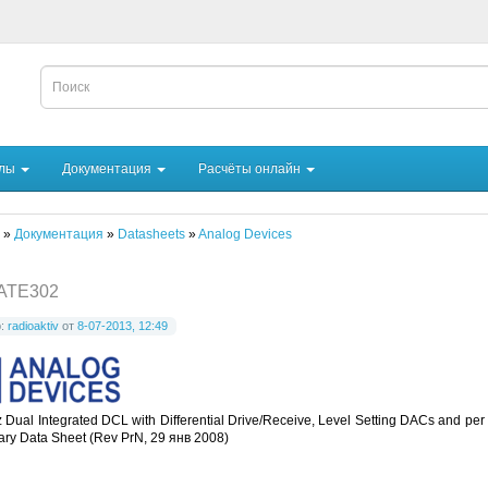
йлы
Документация
Расчёты онлайн
»
Документация
»
Datasheets
»
Analog Devices
ATE302
р:
radioaktiv
от
8-07-2013, 12:49
Dual Integrated DCL with Differential Drive/Receive, Level Setting DACs and pe
ary Data Sheet (Rev PrN, 29 янв 2008)