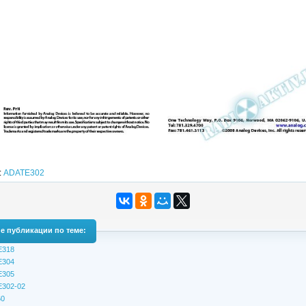
:
ADATE302
е публикации по теме:
E318
E304
E305
302-02
0