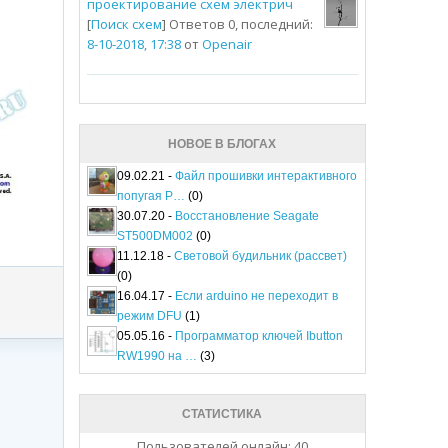
проектирование схем электрич
[
Поиск схем
] Ответов 0, последний:
8-10-2018, 17:38
от
Openair
НОВОЕ В БЛОГАХ
09.02.21 -
Файл прошивки интерактивного
попугая P…
(0)
30.07.20 -
Восстановление Seagate
ST500DM002
(0)
11.12.18 -
Световой будильник (рассвет)
(0)
16.04.17 -
Если arduino не переходит в
режим DFU
(1)
05.05.16 -
Программатор ключей Ibutton
RW1990 на …
(3)
СТАТИСТИКА
Пользователей онлайн: 40