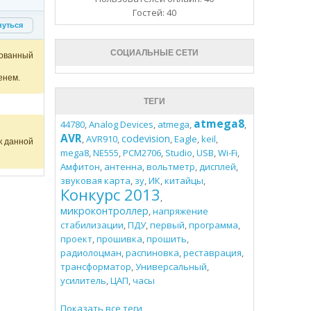
Гостей: 40
нуться
СОЦИАЛЬНЫЕ СЕТИ
ованный
енем.
ТЕГИ
atmega8
44780
,
Analog Devices
,
atmega
,
,
AVR
codevision
,
AVR910
,
,
Eagle
,
keil
,
к данной
mega8
,
NE555
,
PCM2706
,
Studio
,
USB
,
Wi-Fi
,
Амфитон
,
антенна
,
вольтметр
,
дисплей
,
звуковая карта
,
зу
,
ИК
,
китайцы
,
Конкурс 2013
,
микроконтроллер
,
напряжение
стабилизации
,
ПДУ
,
первый
,
программа
,
проект
,
прошивка
,
прошить
,
радиолоцман
,
распиновка
,
реставрация
,
трансформатор
,
Универсальный
,
усилитель
,
ЦАП
,
часы
Показать все теги