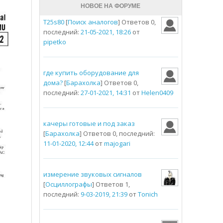
НОВОЕ НА ФОРУМЕ
T25s80
[
Поиск аналогов
] Ответов 0,
последний:
21-05-2021, 18:26
от
pipetko
где купить оборудование для
дома?
[
Барахолка
] Ответов 0,
последний:
27-01-2021, 14:31
от
Helen0409
качеры готовые и под заказ
[
Барахолка
] Ответов 0, последний:
11-01-2020, 12:44
от
majogari
измерение звуковых сигналов
[
Осциллографы
] Ответов 1,
последний:
9-03-2019, 21:39
от
Tonich