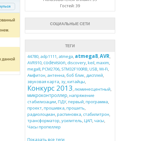
Гостей: 39
нуться
ованный
СОЦИАЛЬНЫЕ СЕТИ
енем.
ТЕГИ
atmega8
AVR
44780
,
adp1111
,
atmega
,
,
,
к данной
codevision
AVR910
,
,
discovery
,
keil
,
maxim
,
mega8
,
PCM2706
,
STM32F100RB
,
USB
,
Wi-Fi
,
Амфитон
,
антенна
,
боб блик
,
дисплей
,
звуковая карта
,
зу
,
китайцы
,
Конкурс 2013
,
люминесцентный
,
микроконтроллер
,
напряжение
стабилизации
,
ПДУ
,
первый
,
программа
,
проект
,
прошивка
,
прошить
,
радиолоцман
,
распиновка
,
стабилитрон
,
трансформатор
,
усилитель
,
ЦАП
,
часы
,
Часы пропеллер
Показать все теги