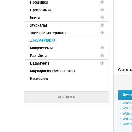
Прошивки
Программы
Книги
Журналы
Учебные материалы
Документация
Микросхемы
Разъёмы
Datasheets
Скачать
Маркировка компонентов
Boardview
Други
РЕКЛАМА
Wideba
Wideba
Wideba
Wideba
Wideba