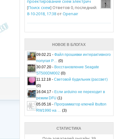
проектирование схем электрич
[
Поиск схем
] Ответов 0, последний:
8-10-2018, 17:38
от
Openair
НОВОЕ В БЛОГАХ
09.02.21 -
Файл прошивки интерактивного
попугая P…
(0)
30.07.20 -
Восстановление Seagate
ST500DM002
(0)
11.12.18 -
Световой будильник (рассвет)
(0)
16.04.17 -
Если arduino не переходит в
режим DFU
(1)
05.05.16 -
Программатор ключей Ibutton
RW1990 на …
(3)
СТАТИСТИКА
Пользователей онлайн: 39