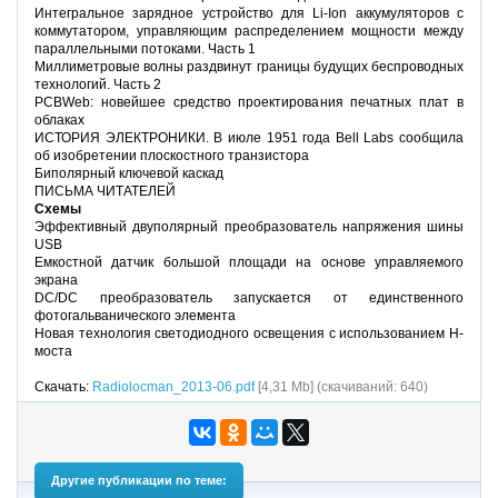
Интегральное зарядное устройство для Li-Ion аккумуляторов с
коммутатором, управляющим распределением мощности между
параллельными потоками. Часть 1
Миллиметровые волны раздвинут границы будущих беспроводных
технологий. Часть 2
PCBWeb: новейшее средство проектирования печатных плат в
облаках
ИСТОРИЯ ЭЛЕКТРОНИКИ. В июле 1951 года Bell Labs сообщила
об изобретении плоскостного транзистора
Биполярный ключевой каскад
ПИСЬМА ЧИТАТЕЛЕЙ
Схемы
Эффективный двуполярный преобразователь напряжения шины
USB
Емкостной датчик большой площади на основе управляемого
экрана
DC/DC преобразователь запускается от единственного
фотогальванического элемента
Новая технология светодиодного освещения с использованием H-
моста
Скачать:
Radiolocman_2013-06.pdf
[4,31 Mb] (cкачиваний: 640)
Другие публикации по теме: