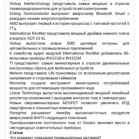
Vishay Intertechnology представила самые мощные в отрасли
термопредохранители для устройств автоэлектроники
Dialog Semiconductor выпускает микросхему Bluetooth Smart с
рекордно низким энергопотреблением
AMD выпускает первый в истории процессор с тактовой частотой 5
ГГц
International Rectifier представила мощный драйвер нижнего плеча
в корпусе SOT-23-5L
Vishay выпустила новые SMD щелевые оптроны для
автомобильных и промышленных приложений
К семейству аудио модулей International Rectifier добавились 60-
вольтовые приборы IR4321M и IR4322M
TI представляет самые миниатюрные в отрасли двухканальные
контроллеры сброса для мобильных устройств
Melexis представила LIN-трансиверы со встроенным регулятором
напряжения и сторожевым таймером
Microchip создала инструмент мониторинга потребляемой
мощности для оптимизации программного кода
Linear Technology выпустила высоконадежный мощный линейный
регулятор напряжения с выходами контроля тока и температуры
Новые сверхминиатюрные MOSFET позволят увеличить КПД
смартфонов и планшетных компьютеров
Peregrine расширяет линейку высокочастотных продуктов
микросхемой ФАПЧ следующего поколения
Преобразователи постоянного тока от Diodes экономят место в
светодиодных осветительных приборах
Статьи
Что искажает показания промышленных датчиков?