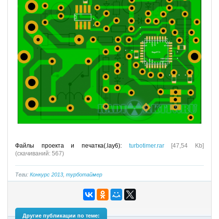
Файлы проекта и печатка(.lay6):
turbotimer.rar
[47,54 Kb]
(cкачиваний: 567)
Теги:
Конкурс 2013
,
турботаймер
Другие публикации по теме: