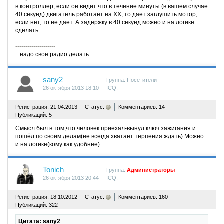
в контроллер, если он видит что в течение минуты (в вашем случае
40 секунд) двигатель работает на ХХ, то дает заглушить мотор,
если нет, то не дает. А задержку в 40 секунд можно и на логике
сделать.
--------------------
...надо своё радио делать...
sany2
Группа: Посетители
26 октября 2013 18:10
ICQ:
^
Регистрация: 21.04.2013
Статус:
Комментариев: 14
Публикаций: 5
Смысл был в том,что человек приехал-вынул ключ зажигания и
пошёл по своим делам(не всегда хватает терпения ждать).Можно
и на логике(кому как удобнее)
Tonich
Группа:
Администраторы
26 октября 2013 20:44
ICQ:
^
Регистрация: 18.10.2012
Статус:
Комментариев: 160
Публикаций: 322
Цитата: sany2