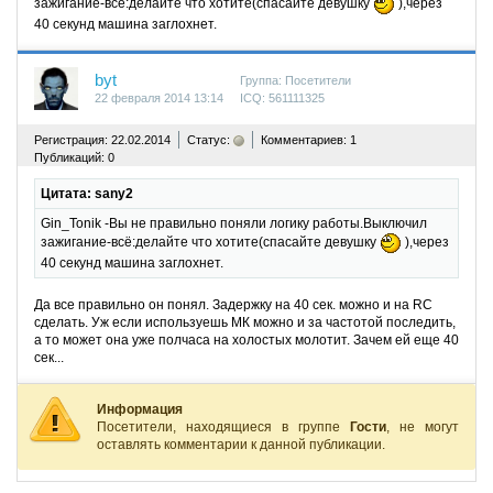
зажигание-всё:делайте что хотите(спасайте девушку
),через
40 секунд машина заглохнет.
byt
Группа: Посетители
22 февраля 2014 13:14
ICQ: 561111325
^
Регистрация: 22.02.2014
Статус:
Комментариев: 1
Публикаций: 0
Цитата: sany2
Gin_Tonik -Вы не правильно поняли логику работы.Выключил
зажигание-всё:делайте что хотите(спасайте девушку
),через
40 секунд машина заглохнет.
Да все правильно он понял. Задержку на 40 сек. можно и на RC
сделать. Уж если используешь МК можно и за частотой последить,
а то может она уже полчаса на холостых молотит. Зачем ей еще 40
сек...
Информация
Посетители, находящиеся в группе
Гости
, не могут
оставлять комментарии к данной публикации.