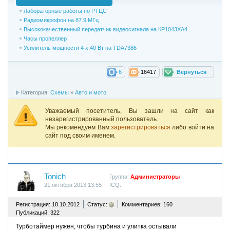
Лабораторные работы по РТЦС
Радиомикрофон на 87.9 МГц
Высококачественный передатчик видеосигнала на КР1043ХА4
Часы пропеллер
Усилитель мощности 4 х 40 Вт на TDA7386
6
16417
Вернуться
Категория:
Схемы
»
Авто и мото
Уважаемый посетитель, Вы зашли на сайт как
незарегистрированный пользователь.
Мы рекомендуем Вам
зарегистрироваться
либо войти на
сайт под своим именем.
Tonich
Группа:
Администраторы
21 октября 2013 13:55
ICQ:
^
Регистрация: 18.10.2012
Статус:
Комментариев: 160
Публикаций: 322
Турботаймер нужен, чтобы турбина и улитка остывали