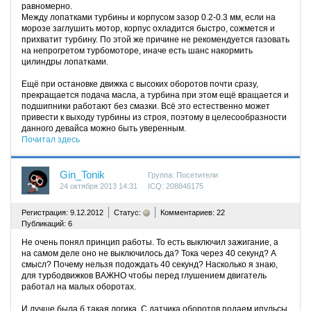
равномерно.
Между лопатками турбины и корпусом зазор 0.2-0.3 мм, если на
морозе заглушить мотор, корпус охладится быстро, сожмется и
прихватит турбину. По этой же причине не рекомендуется газовать
на непрогретом турбомоторе, иначе есть шанс накормить
цилиндры лопатками.
Ещё при остановке движка с высоких оборотов почти сразу,
прекращается подача масла, а турбина при этом ещё вращается и
подшипники работают без смазки. Всё это естественно может
привести к выходу турбины из строя, поэтому в целесообразности
данного девайса можно быть уверенным.
Почитал здесь
Gin_Tonik
Группа: Посетители
24 октября 2013 14:31
ICQ: 208846175
^
Регистрация: 9.12.2012
Статус:
Комментариев: 22
Публикаций: 6
Не очень понял принцип работы. То есть выключил зажигание, а
на самом деле оно не выключилось да? Тока через 40 секунд? А
смысл? Почему нельзя подождать 40 секунд? Насколько я знаю,
для турбодвижков ВАЖНО чтобы перед глушением двигатель
работал на малых оборотах.
И лучше была б такая логика. С датчика оборотов подаем ипульсы