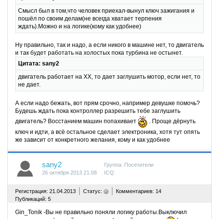
Смысл был в том,что человек приехал-вынул ключ зажигания и
пошёл по своим делам(не всегда хватает терпения
ждать).Можно и на логике(кому как удобнее)
Ну правильно, так и надо, а если никого в машине нет, то двигатель
и так будет работать на холостых пока турбина не остынет.
Цитата: sany2
двигатель работает на ХХ, то дает заглушить мотор, если нет, то
не дает.
А если надо бежать, вот прям срочно, например девушке помочь?
Будешь ждать пока контроллер разрешить тебе заглушить
двигатель? Восстанием машин попахивает
. Проще дёрнуть
ключ и идти, а всё остальное сделает электроника, хотя тут опять
же зависит от конкретного желания, кому и как удобнее
sany2
Группа: Посетители
26 октября 2013 21:08
ICQ:
^
Регистрация: 21.04.2013
Статус:
Комментариев: 14
Публикаций: 5
Gin_Tonik -Вы не правильно поняли логику работы.Выключил