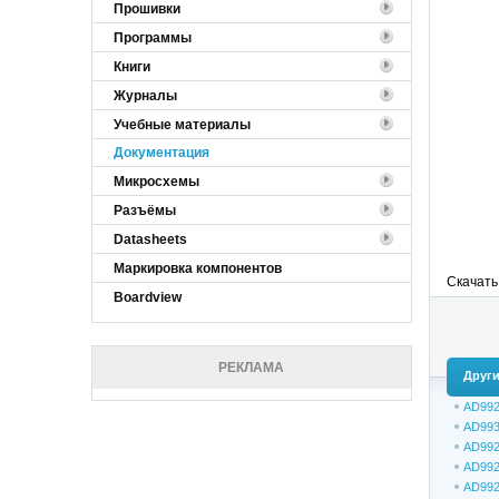
Прошивки
Программы
Книги
Журналы
Учебные материалы
Документация
Микросхемы
Разъёмы
Datasheets
Маркировка компонентов
Скачать
Boardview
РЕКЛАМА
Други
AD992
AD993
AD992
AD99
AD99