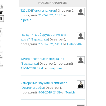
НОВОЕ НА ФОРУМЕ
T25s80
[
Поиск аналогов
] Ответов 0,
последний:
21-05-2021, 18:26
от
pipetko
где купить оборудование для
дома?
[
Барахолка
] Ответов 0,
последний:
27-01-2021, 14:31
от
Helen0409
качеры готовые и под заказ
[
Барахолка
] Ответов 0, последний:
11-01-2020, 12:44
от
majogari
измерение звуковых сигналов
[
Осциллографы
] Ответов 1,
последний:
9-03-2019, 21:39
от
Tonich