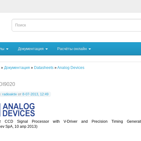
йлы
Документация
Расчёты онлайн
»
Документация
»
Datasheets
»
Analog Devices
DI9020
р:
radioaktiv
от
8-07-2013, 12:49
 CCD Signal Processor with V-Driver and Precision Timing Generat
Rev SpA, 10 апр 2013)