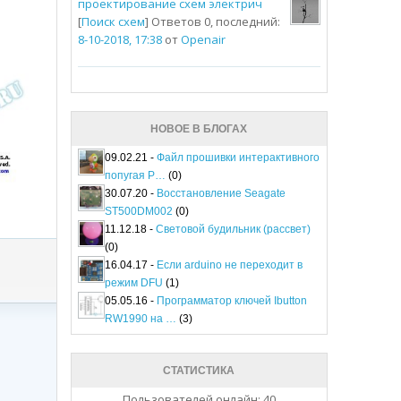
проектирование схем электрич
[
Поиск схем
] Ответов 0, последний:
8-10-2018, 17:38
от
Openair
НОВОЕ В БЛОГАХ
09.02.21 -
Файл прошивки интерактивного
попугая P…
(0)
30.07.20 -
Восстановление Seagate
ST500DM002
(0)
11.12.18 -
Световой будильник (рассвет)
(0)
16.04.17 -
Если arduino не переходит в
режим DFU
(1)
05.05.16 -
Программатор ключей Ibutton
RW1990 на …
(3)
СТАТИСТИКА
Пользователей онлайн: 40