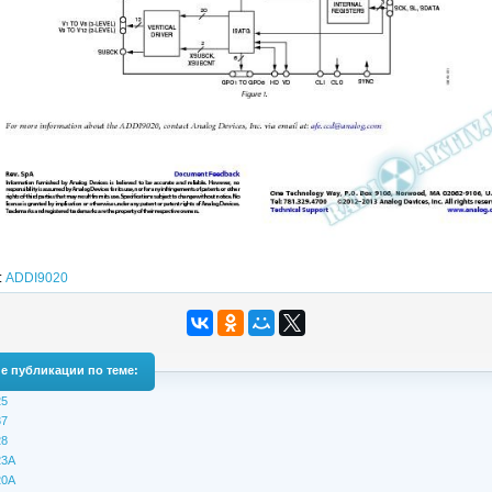
:
ADDI9020
е публикации по теме:
5
7
8
23A
20A