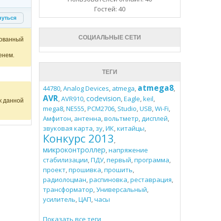
Гостей: 40
нуться
СОЦИАЛЬНЫЕ СЕТИ
ованный
енем.
ТЕГИ
atmega8
44780
,
Analog Devices
,
atmega
,
,
AVR
codevision
,
AVR910
,
,
Eagle
,
keil
,
к данной
mega8
,
NE555
,
PCM2706
,
Studio
,
USB
,
Wi-Fi
,
Амфитон
,
антенна
,
вольтметр
,
дисплей
,
звуковая карта
,
зу
,
ИК
,
китайцы
,
Конкурс 2013
,
микроконтроллер
,
напряжение
стабилизации
,
ПДУ
,
первый
,
программа
,
проект
,
прошивка
,
прошить
,
радиолоцман
,
распиновка
,
реставрация
,
трансформатор
,
Универсальный
,
усилитель
,
ЦАП
,
часы
Показать все теги