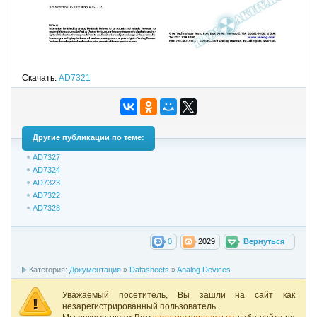
Скачать:
AD7321
Другие публикации по теме:
AD7327
AD7324
AD7323
AD7322
AD7328
0
2029
Вернуться
Категория:
Документация
»
Datasheets
»
Analog Devices
Уважаемый посетитель, Вы зашли на сайт как
незарегистрированный пользователь.