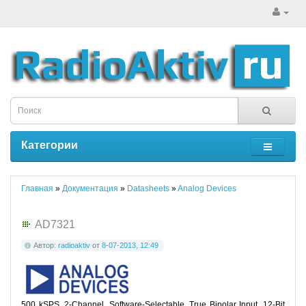
Категории
Главная
»
Документация
»
Datasheets
»
Analog Devices
AD7321
Автор:
radioaktiv
от
8-07-2013, 12:49
500 kSPS, 2-Channel, Software-Selectable, True Bipolar Input, 12-Bit