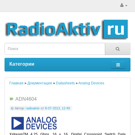
Категории
Главная
»
Документация
»
Datasheets
»
Analog Devices
ADN4604
Автор:
radioaktiv
от
8-07-2013, 12:49
XstreamTM 4.25 Gbps, 16 x 16, Digital Crosspoint Switch Data