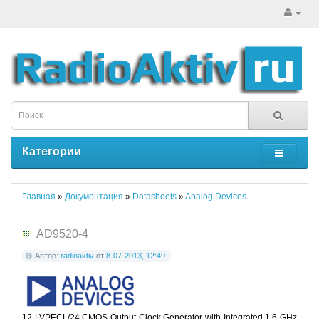
Категории
Главная
»
Документация
»
Datasheets
»
Analog Devices
AD9520-4
Автор:
radioaktiv
от
8-07-2013, 12:49
12 LVPECL/24 CMOS Output Clock Generator with Integrated 1.6 GHz