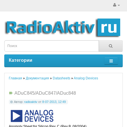
Категории
Главная
»
Документация
»
Datasheets
»
Analog Devices
ADuC845/ADuC847/ADuc848
Автор:
radioaktiv
от
8-07-2013, 12:49
Anomoly Sheet for Silicon Rev. C (Rev B, 08/2004)