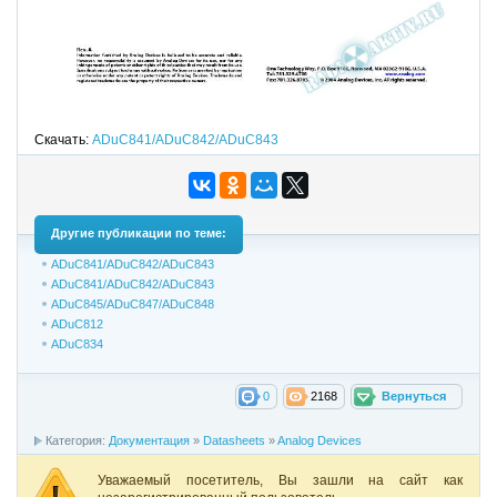
Скачать:
ADuC841/ADuC842/ADuC843
Другие публикации по теме:
ADuC841/ADuC842/ADuC843
ADuC841/ADuC842/ADuC843
ADuC845/ADuC847/ADuC848
ADuC812
ADuC834
0
2168
Вернуться
Категория:
Документация
»
Datasheets
»
Analog Devices
Уважаемый посетитель, Вы зашли на сайт как