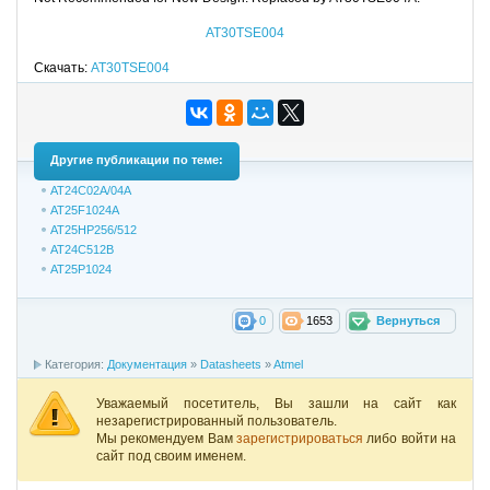
AT30TSE004
Скачать:
AT30TSE004
Другие публикации по теме:
AT24C02A/04A
AT25F1024A
AT25HP256/512
AT24C512B
AT25P1024
0
1653
Вернуться
Категория:
Документация
»
Datasheets
»
Atmel
Уважаемый посетитель, Вы зашли на сайт как
незарегистрированный пользователь.
Мы рекомендуем Вам
зарегистрироваться
либо войти на
сайт под своим именем.