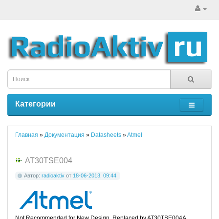
Категории
Главная
»
Документация
»
Datasheets
»
Atmel
AT30TSE004
Автор:
radioaktiv
от
18-06-2013, 09:44
Not Recommended for New Design. Replaced by AT30TSE004A.