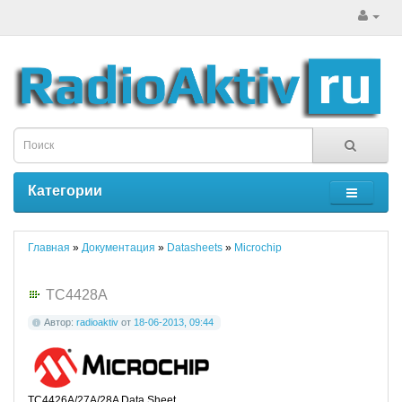
Категории
Главная
»
Документация
»
Datasheets
»
Microchip
TC4428A
Автор:
radioaktiv
от
18-06-2013, 09:44
TC4426A/27A/28A Data Sheet