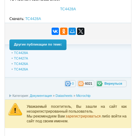
TC4428A
Скачать:
TC4428A
Другие публикации по теме:
TC4428A
TC4427A
TC4426A
TC4426A
0
6021
Вернуться
Категория:
Документация
»
Datasheets
»
Microchip
Уважаемый посетитель, Вы зашли на сайт как
незарегистрированный пользователь.
Мы рекомендуем Вам
зарегистрироваться
либо войти на
сайт под своим именем.