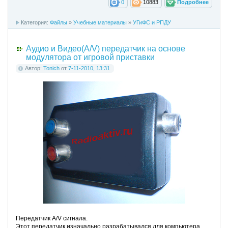
0
10883
Подробнее
Категория:
Файлы
»
Учебные материалы
»
УГиФС и РПДУ
Аудио и Видео(A/V) передатчик на основе
модулятора от игровой приставки
Автор:
Tonich
от
7-11-2010, 13:31
Передатчик A/V сигнала.
Этот передатчик изначально разрабатывался для компьютера,