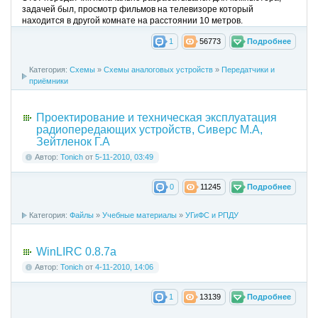
задачей был, просмотр фильмов на телевизоре который
находится в другой комнате на расстоянии 10 метров.
1
56773
Подробнее
Категория:
Схемы
»
Схемы аналоговых устройств
»
Передатчики и
приёмники
Проектирование и техническая эксплуатация
радиопередающих устройств, Сиверс М.А,
Зейтленок Г.А
Автор:
Tonich
от
5-11-2010, 03:49
0
11245
Подробнее
Категория:
Файлы
»
Учебные материалы
»
УГиФС и РПДУ
WinLIRC 0.8.7a
Автор:
Tonich
от
4-11-2010, 14:06
1
13139
Подробнее