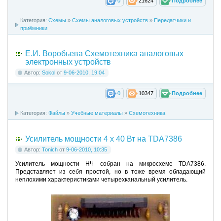
0
21624
Подробнее
Категория:
Схемы
»
Схемы аналоговых устройств
»
Передатчики и
приёмники
Е.И. Воробьева Схемотехника аналоговых
электронных устройств
Автор:
Sokol
от
9-06-2010, 19:04
0
10347
Подробнее
Категория:
Файлы
»
Учебные материалы
»
Схемотехника
Усилитель мощности 4 х 40 Вт на TDA7386
Автор:
Tonich
от
9-06-2010, 10:35
Усилитель мощности НЧ собран на микросхеме TDA7386.
Представляет из себя простой, но в тоже время обладающий
неплохими характеристиками четырехканальный усилитель.