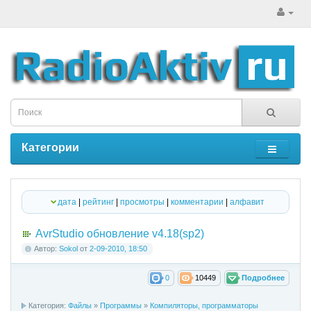
Категории
дата
|
рейтинг
|
просмотры
|
комментарии
|
алфавит
AvrStudio обновление v4.18(sp2)
Автор:
Sokol
от
2-09-2010, 18:50
0
10449
Подробнее
Категория:
Файлы
»
Программы
»
Компиляторы, программаторы