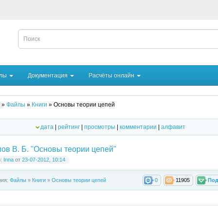
йлы
Документация
Расчёты онлайн
»
Файлы
»
Книги
» Основы теории цепей
дата
|
рейтинг
|
просмотры
|
комментарии
|
алфавит
ов В. Б. "Основы теории цепей"
р:
Inna
от
23-07-2012, 10:14
рия:
Файлы
»
Книги
»
Основы теории цепей
0
11905
Под