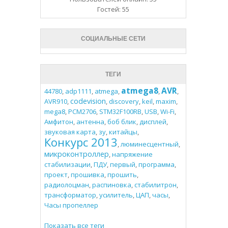
Гостей: 55
СОЦИАЛЬНЫЕ СЕТИ
ТЕГИ
atmega8
AVR
44780
,
adp1111
,
atmega
,
,
,
codevision
AVR910
,
,
discovery
,
keil
,
maxim
,
mega8
,
PCM2706
,
STM32F100RB
,
USB
,
Wi-Fi
,
Амфитон
,
антенна
,
боб блик
,
дисплей
,
звуковая карта
,
зу
,
китайцы
,
Конкурс 2013
,
люминесцентный
,
микроконтроллер
,
напряжение
стабилизации
,
ПДУ
,
первый
,
программа
,
проект
,
прошивка
,
прошить
,
радиолоцман
,
распиновка
,
стабилитрон
,
трансформатор
,
усилитель
,
ЦАП
,
часы
,
Часы пропеллер
Показать все теги