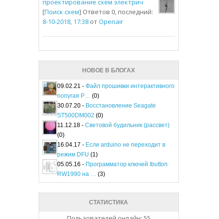
проектирование схем электрич
[
Поиск схем
] Ответов 0, последний:
8-10-2018, 17:38
от
Openair
НОВОЕ В БЛОГАХ
09.02.21 -
Файл прошивки интерактивного
попугая P…
(0)
30.07.20 -
Восстановление Seagate
ST500DM002
(0)
11.12.18 -
Световой будильник (рассвет)
(0)
16.04.17 -
Если arduino не переходит в
режим DFU
(1)
05.05.16 -
Программатор ключей Ibutton
RW1990 на …
(3)
СТАТИСТИКА
Пользователей онлайн: 55