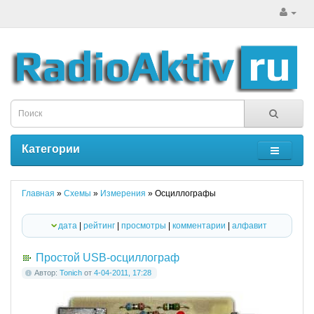
Категории
Главная
»
Схемы
»
Измерения
» Осциллографы
дата
|
рейтинг
|
просмотры
|
комментарии
|
алфавит
Простой USB-осциллограф
Автор:
Tonich
от
4-04-2011, 17:28