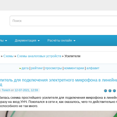
йлы
Документация
Расчёты онлайн
»
Схемы
»
Схемы аналоговых устройств
» Усилители
дата
|
рейтинг
|
просмотры
|
комментарии
|
алфавит
литель для подключения электретного микрофона в линейн
д
р:
Tonich
от
12-07-2021, 12:59
илась схемка простейшего усилителя для подключения микрофона в линей
сразу на вход УНЧ. Покопался в сети и, как оказалось, чего-то действительно 
оспособного не так много.