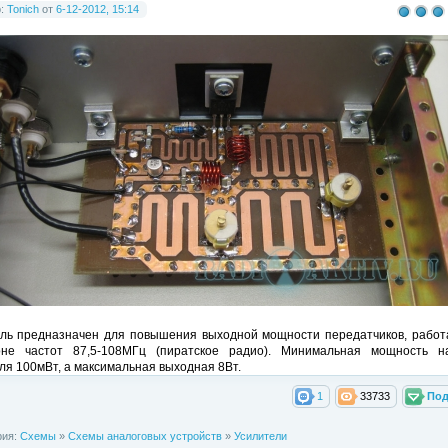
р:
Tonich
от
6-12-2012, 15:14
ль предназначен для повышения выходной мощности передатчиков, рабо
оне частот 87,5-108МГц (пиратское радио). Минимальная мощность н
ля 100мВт, а максимальная выходная 8Вт.
1
33733
Под
рия:
Схемы
»
Схемы аналоговых устройств
»
Усилители