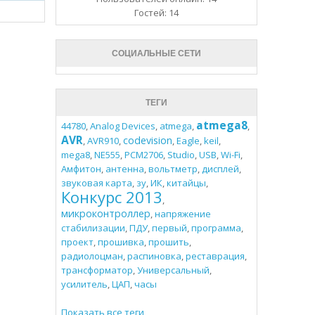
Гостей: 14
СОЦИАЛЬНЫЕ СЕТИ
ТЕГИ
atmega8
44780
,
Analog Devices
,
atmega
,
,
AVR
codevision
,
AVR910
,
,
Eagle
,
keil
,
mega8
,
NE555
,
PCM2706
,
Studio
,
USB
,
Wi-Fi
,
Амфитон
,
антенна
,
вольтметр
,
дисплей
,
звуковая карта
,
зу
,
ИК
,
китайцы
,
Конкурс 2013
,
микроконтроллер
,
напряжение
стабилизации
,
ПДУ
,
первый
,
программа
,
проект
,
прошивка
,
прошить
,
радиолоцман
,
распиновка
,
реставрация
,
трансформатор
,
Универсальный
,
усилитель
,
ЦАП
,
часы
Показать все теги