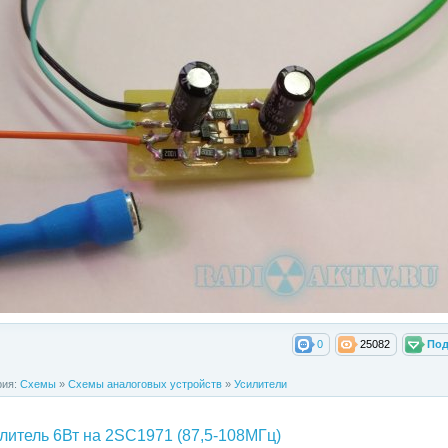
0
25082
Под
рия:
Схемы
»
Схемы аналоговых устройств
»
Усилители
литель 6Вт на 2SC1971 (87,5-108МГц)