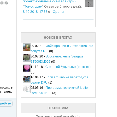
проектирование схем электрич
[
Поиск схем
] Ответов 0, последний:
8-10-2018, 17:38
от
Openair
НОВОЕ В БЛОГАХ
09.02.21 -
Файл прошивки интерактивного
попугая P…
(0)
30.07.20 -
Восстановление Seagate
ST500DM002
(0)
11.12.18 -
Световой будильник (рассвет)
(0)
16.04.17 -
Если arduino не переходит в
режим DFU
(1)
тающих в
05.05.16 -
Программатор ключей Ibutton
а входе
RW1990 на …
(3)
робнее
СТАТИСТИКА
Пользователей онлайн: 14